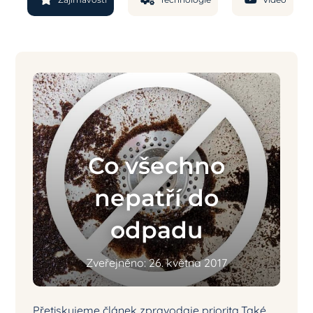
Co všechno
nepatří do
odpadu
Zveřejněno: 26. května 2017
Přetiskujeme článek zpravodaje priorita.Také