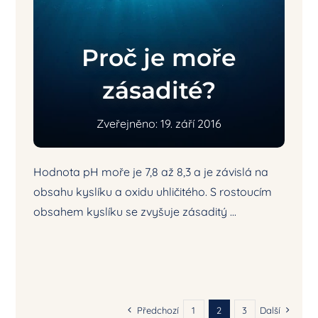
Proč je moře
zásadité?
Zveřejněno: 19. září 2016
Hodnota pH moře je 7,8 až 8,3 a je závislá na
obsahu kyslíku a oxidu uhličitého. S rostoucím
obsahem kyslíku se zvyšuje zásaditý ...
Předchozí
1
2
3
Další