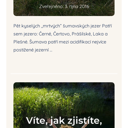
Zveřejněno: 3. října 2016
Pět kyselých ,,mrtvých” šumavských jezer Patří
sem jezero: Černé, Čertovo, Prášilské, Laka a
Plešné. Šumava patří mezi acidifikací nejvíce
postižené jezerní ...
Víte, jak zjistíte,