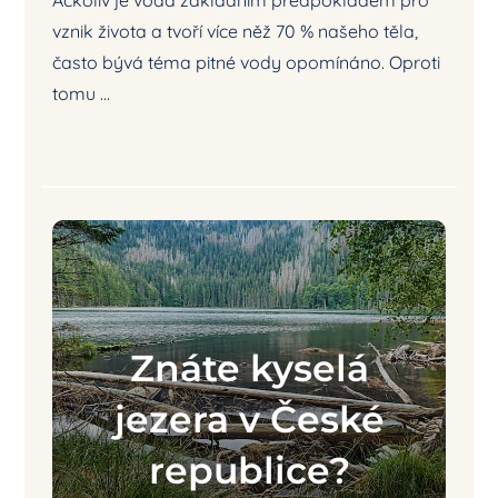
Ačkoliv je voda základním předpokladem pro
vznik života a tvoří více něž 70 % našeho těla,
často bývá téma pitné vody opomínáno. Oproti
tomu ...
Znáte kyselá
jezera v České
republice?