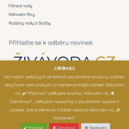
Filtrace vody
Náhradní filtry
Rozbory vody a Služby
Přihlašte se k odběru novinek
C🍪🍪KIES
Na našich webových stránkách používáme soubory cookies,
abychom vám poskytli co nejrelevantnější zážitek. Kliknutím
na „✔️ Přijmout“ udělujete souhlas, kliknutím na „⛔️
Odmítnout“, udělujete nesouhlas s používáním souborů
© Copyright 2012 - 2026 | ŽiváVoda.cz
cookies. Své preference můžete nastavit kliknutím na „⚙️
Nastavení“.
✔️ Přijmout
⛔️ Odmítnout
⚙️ Nastavení