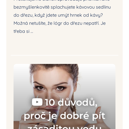
bezmyšlenkovitě splachujete kávovou sedlinu
do dřezu, když jdete umýt hrnek od kávy?
Možná netušíte, že lógr do dřezu nepatří. Je
třeba si ...
10 důvodů,
proč je dobré pít
zásaditou vodu