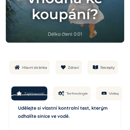
koupání?
Délka čtení: 0:01
Hlavní stránka
Zdraví
Recepty
Zajímavosti
Technologie
Video
Udělejte si vlastní kontrolní test, kterým
odhalíte sinice ve vodě.