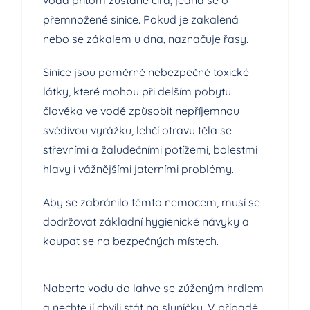
voda přitom zůstane čirá, jedná se o
přemnožené sinice. Pokud je zakalená
nebo se zákalem u dna, naznačuje řasy.
Sinice jsou poměrně nebezpečné toxické
látky, které mohou při delším pobytu
člověka ve vodě způsobit nepříjemnou
svědivou vyrážku, lehčí otravu těla se
střevními a žaludečními potížemi, bolestmi
hlavy i vážnějšími jaterními problémy.
Aby se zabránilo těmto nemocem, musí se
dodržovat základní hygienické návyky a
koupat se na bezpečných místech.
Naberte vodu do lahve se zúženým hrdlem
a nechte jí chvíli stát na sluníčku. V případě,