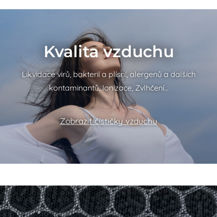
Kvalita vzduchu
Likvidace virů, bakterií a plísní, alergenů a dalších
kontaminantů, Ionizace, Zvlhčení…
Zobrazit čističky vzduchu