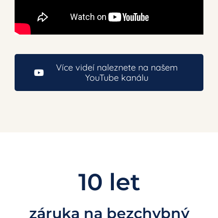
Více videí naleznete na našem
YouTube kanálu
10 let
záruka na bezchybný