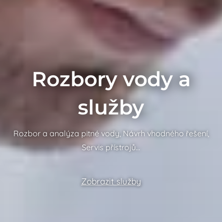
Rozbory vody a
služby
Rozbor a analýza pitné vody, Návrh vhodného řešení,
Servis přístrojů…
Zobrazit služby