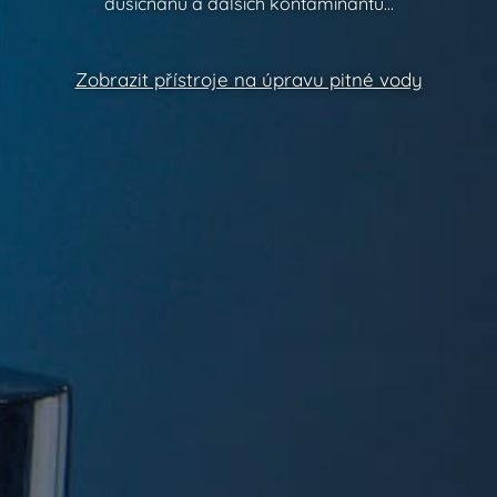
dusičnanů a dalších kontaminantů…
Zobrazit přístroje na úpravu pitné vody