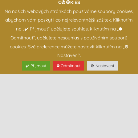
C🍪🍪KIES
Na našich webových stránkách používáme soubory cookies,
abychom vám poskytli co nejrelevantnější zážitek. Kliknutím
na „✔️ Přijmout“ udělujete souhlas, kliknutím na „⛔️
Odmítnout“, udělujete nesouhlas s používáním souborů
cookies. Své preference můžete nastavit kliknutím na „⚙️
Nastavení“.
O Živé vodě
✔️ Přijmout
⛔️ Odmítnout
⚙️ Nastavení
Výhody živé vody, pH, ORP, Molekulární vodík,
Zdravotní benefity…
Přečíst