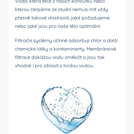
Voda, která teče z našich kohoutků nebo
kterou čerpáme ze studní nemusí mít vždy
přesně takové vlastnosti, jaké požadujeme
nebo jaké jsou pro naše tělo optimální.
Filtrační systémy účinně adsorbují chlor a další
chemické látky a kontaminanty. Membránové
filtrace dokážou vodu změkčit a jsou tak
vhodné i pro oblasti s tvrdou vodou.