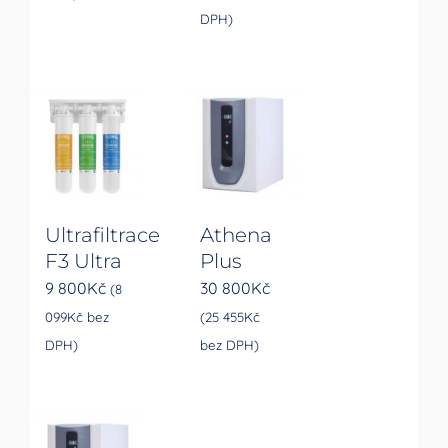
DPH)
Ultrafiltrace
Athena
F3 Ultra
Plus
9 800
Kč
30 800
Kč
(
8
099
Kč
bez
(
25 455
Kč
DPH)
bez DPH)