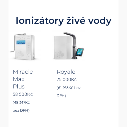
Ionizátory živé vody
Miracle
Royale
Max
75 000
Kč
Plus
(
61 983
Kč
bez
58 500
Kč
DPH)
(
48 347
Kč
bez DPH)