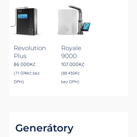
Revolution
Royale
Plus
9000
86 000
Kč
107 000
Kč
(
71 074
Kč
bez
(
88 430
Kč
DPH)
bez DPH)
Generátory