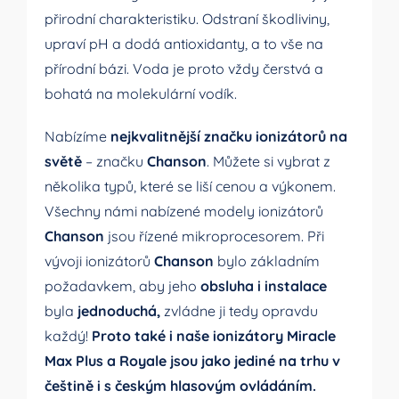
přirodní charakteristiku. Odstraní škodliviny,
upraví pH a dodá antioxidanty, a to vše na
přírodní bázi. Voda je proto vždy čerstvá a
bohatá na molekulární vodík.
Nabízíme
nejkvalitnější značku ionizátorů na
světě
– značku
Chanson
. Můžete si vybrat z
několika typů, které se liší cenou a výkonem.
Všechny námi nabízené modely ionizátorů
Chanson
jsou řízené mikroprocesorem. Při
vývoji ionizátorů
Chanson
bylo základním
požadavkem, aby jeho
obsluha i instalace
byla
jednoduchá,
zvládne ji tedy opravdu
každý!
Proto také i naše
ionizátory Miracle
Max Plus
a
Royale
jsou jako jediné na trhu v
češtině i s českým hlasovým ovládáním.