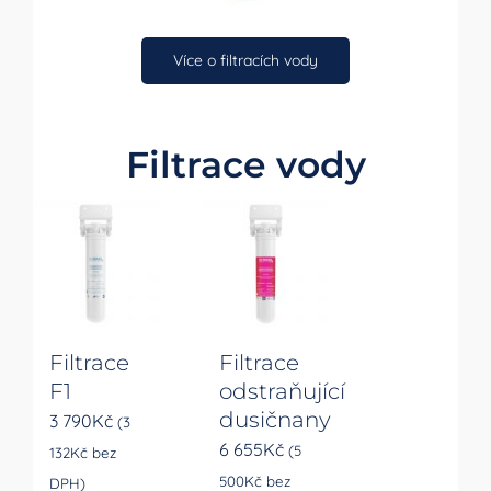
Více o filtracích vody
Filtrace vody
Filtrace
Filtrace
F1
odstraňující
dusičnany
3 790
Kč
(
3
6 655
Kč
(
5
132
Kč
bez
500
Kč
bez
DPH)