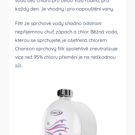
vodu bez chloru pro celou Vaši rodinu, pro
každý den. Je vhodný i pro napouštění vany.
Filtr ze sprchové vody snadno odstraní
nepříjemnou chuť, zápach a chlor. Běžná voda,
kterou se sprchujete, je ošetřená chlorem.
Chanson sprchový filtr spolehlivě zneutralizuje
více než 95% chloru přemění je na neškodnou
sůl.