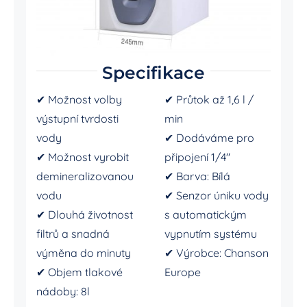
Specifikace
✔︎ Možnost volby
✔︎ Průtok až 1,6 l /
výstupní tvrdosti
min
vody
✔︎ Dodáváme pro
✔︎ Možnost vyrobit
připojení 1/4″
demineralizovanou
✔︎ Barva: Bílá
vodu
✔︎ Senzor úniku vody
✔︎ Dlouhá životnost
s automatickým
filtrů a snadná
vypnutím systému
výměna do minuty
✔︎ Výrobce: Chanson
✔︎ Objem tlakové
Europe
nádoby: 8l