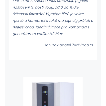
Líbí se mi, že Athena Plus umožňuje plynulé
nastavení tvrdosti vody, od 0 do 100%
účinnosti filtrování. Výměna filtrů je velice
rychlá a komfortní a také má plynulý průtok a
nejtišší chod. Ideální filtrace pro kombinaci s
generátorem vodíku H2 Max.
Jan, zakladatel ŽiváVoda.cz