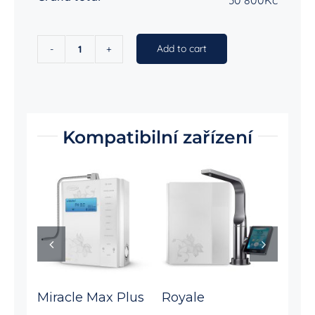
Add to cart
Athena
Plus
quantity
Kompatibilní zařízení
Miracle Max Plus
Royale
H2 