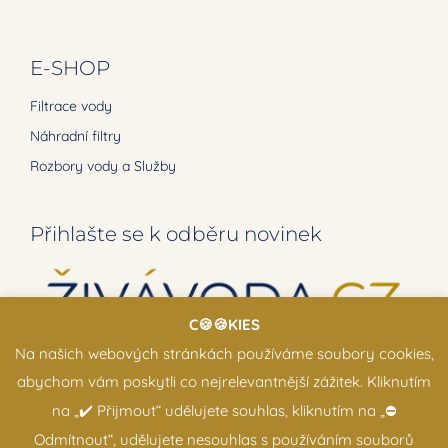
E-SHOP
Filtrace vody
Náhradní filtry
Rozbory vody a Služby
Přihlašte se k odběru novinek
C🍪🍪KIES
Na našich webových stránkách používáme soubory cookies,
abychom vám poskytli co nejrelevantnější zážitek. Kliknutím
na „✔️ Přijmout“ udělujete souhlas, kliknutím na „⛔️
Odmítnout“, udělujete nesouhlas s používáním souborů