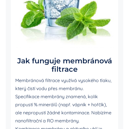
Jak funguje membránová
filtrace
Membránová filtrace využívá vysokého tlaku,
který čistí vodu přes membránu.
Specifikace membrány znamená, kolik
propustí % minerálů (např. vápník + hořčík),
ale nepropustí žádné kontaminace. Nabízíme
nanofiltrační a RO membrány.
Kombinace membrány a aktivního uhlí je