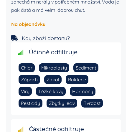
zanechá minerály v potřebném množství. Voda je
pak čistá a má velmi dobrou chuť.
Na objednávku
Kdy zboži dostanu?
Účinně odfiltruje
Chlor
Mikroplasty
Sediment
Zápach
Zákal
Bakterie
Viry
Těžké kovy
Hormony
Pesticidy
Zbytky léčiv
Tvrdost
Částečně odfiltruje