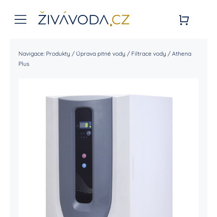
Přeskočit
na
Toggle
obsah
Navigation
Úvodní stránka
Navigace:
Produkty
/
Úprava pitné vody
/
Filtrace vody
/
Athena
Plus
Živá Voda
E-SHOP
Služby
Blog
Kontakt