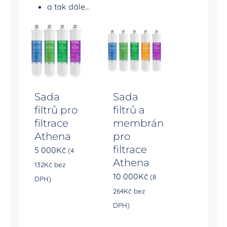
a tak dále…
Sada
Sada
filtrů pro
filtrů a
filtrace
membrán
Athena
pro
filtrace
5 000
Kč
(
4
Athena
132
Kč
bez
10 000
Kč
(
8
DPH)
264
Kč
bez
DPH)