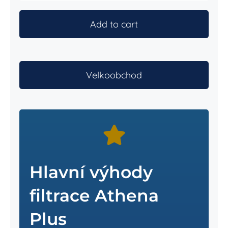
Plus
quantity
Add to cart
Velkoobchod
Hlavní výhody
filtrace Athena
Plus