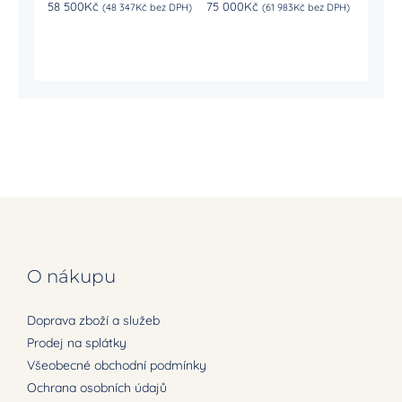
58 500
Kč
75 000
Kč
85 00
ez
(
48 347
Kč
bez DPH)
(
61 983
Kč
bez DPH)
O nákupu
Doprava zboží a služeb
Prodej na splátky
Všeobecné obchodní podmínky
Ochrana osobních údajů