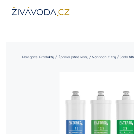
Přeskočit
na
obsah
Úprava pitné vody
Ionizátory vody
Gener
Navigace:
Produkty
/
Úprava pitné vody
/
Náhradní filtry
/
Sada fil
Filtrace vody
Filtr
Náhradní filtry