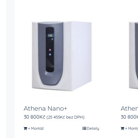
Athena Nano+
Athen
30 800
Kč
30 800
(
25 455
Kč
bez DPH)
+ Montáž
Detaily
+ Mont