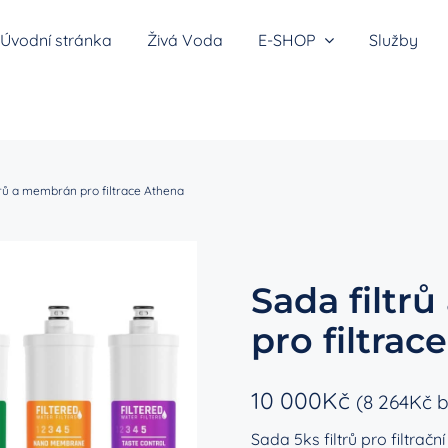
Úvodní stránka
Živá Voda
E-SHOP
Služby
átory vodíkové vody
trů a membrán pro filtrace Athena
Sada filtr
y do sprchy
pro filtrac
10 000
Kč
(
8 264
Kč
b
Sada 5ks filtrů pro filtra