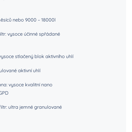
 měsíců nebo 9000 – 18000l
ltr
: vysoce účinné spřádané
 vysoce stlačený blok aktivního uhlí
nulované aktivní uhlí
ána
: vysoce kvalitní nano
 GPD
 filtr: ultra jemné granulované