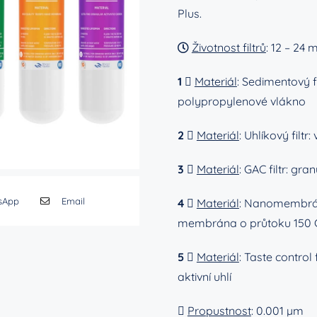
Plus.
Životnost filtrů
: 12 – 24
1
Materiál
:
Sedimentový fi
polypropylenové vlákno
2
Materiál
:
Uhlíkový filtr
:
3
Materiál
: GAC filtr: gra
sApp
Email
4
Materiál
:
Nanomembr
membrána o průtoku 150
5
Materiál
: Taste control
aktivní uhlí
Propustnost
: 0.001 µm