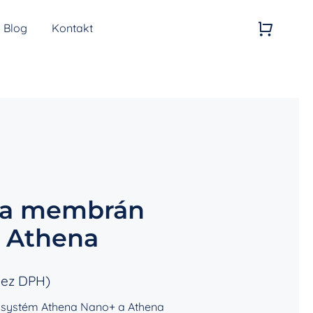
Blog
Kontakt
Kvalita vzduchu
Generátory ozonu
ů a membrán
e Athena
ez DPH)
ční systém Athena Nano+ a Athena