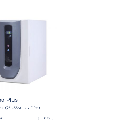
a Plus
Kč
(
25 455
Kč
bez DPH)
áž
Detaily