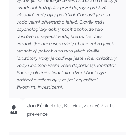
vyhovují. Instalace je celkem snadná a měl by ji
zvládnout každý. Již první dojmy z pití živé
zásadité vody byly pozitivní. Chuťově je tato
voda velmi příjemná a lehká. Člověk má i
psychologicky dobrý pocit z toho, že tělo
dostává tu nejlepší vodu, kterou lze dnes
vyrobit. Japonce jsem vždy obdivoval za jejich
technický pokrok a za tyto jejich skvělé
ionizátory vody je obdivuji ještě více. Ionizátory
vody Chanson všem vřele doporučuji. Ionizátor
Eden společně s kvalitním dvouhřídelovým
odšťavňovačem byly mými nejlepšími
životními investicemi.
Jan Fúrik
,
47 let, Karviná, Zdravý život a
prevence