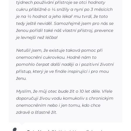
týdnech používání přístroje se otci hodnoty
cukru přibližně o ¼ snížily a nyní po 3 měsících
je na ½ hodnot a jeho lékař mu tvrdí, že toto
tedy ještě neviděl. Samozřejmě jsem pro nás se
ženou pořídil také náš vlastní přístroj, prevence
je levnejší než léčba!
Netušil jsem, že existuje taková pomoc při
onemocnění cukrovkou. Hodně nám to
pomohlo čerpat další naději a i pozitivní životní
přístup, který je ve finále inspirující i pro mou
ženu.
Myslím, že můj otec bude žít o 10 let déle. Vřele
doporučuji živou vodu komukoliv s chronickým
onemocněním nebo i jen tomu, kdo chce
zdravě a šťastně žít.