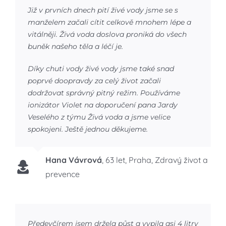
Již v prvních dnech pití živé vody jsme se s
manželem začali cítit celkově mnohem lépe a
vitálněji. Živá voda doslova proniká do všech
buněk našeho těla a léčí je.
Díky chuti vody živé vody jsme také snad
poprvé doopravdy za celý život začali
dodržovat správný pitný režim. Používáme
ionizátor Violet na doporučení pana Jardy
Veselého z týmu Živá voda a jsme velice
spokojeni. Ještě jednou děkujeme.
Hana Vávrová
,
63 let, Praha, Zdravý život a
prevence
Předevčírem jsem držela půst a vypila asi 4 litry