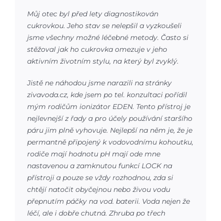
Můj otec byl před lety diagnostikován
cukrovkou. Jeho stav se nelepšil a vyzkoušeli
jsme všechny možné léčebné metody. Často si
stěžoval jak ho cukrovka omezuje v jeho
aktivním životním stylu, na který byl zvyklý.
Jistě ne náhodou jsme narazili na stránky
zivavoda.cz, kde jsem po tel. konzultaci pořídil
mým rodičům ionizátor EDEN. Tento přístroj je
nejlevnejší z řady a pro účely používání staršího
páru jim plně vyhovuje. Nejlepší na něm je, že je
permantně připojený k vodovodnímu kohoutku,
rodiče mají hodnotu pH mají ode mne
nastavenou a zamknutou funkcí LOCK na
přístroji a pouze se vždy rozhodnou, zda si
chtějí natočit obyčejnou nebo živou vodu
přepnutím páčky na vod. baterii. Voda nejen že
léčí, ale i dobře chutná. Zhruba po třech