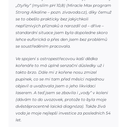
„čtyřky“ (myslím pH 10,8) (Miracle Max program
Strong Alkaline – pozn. zivavoda.cz), díky čemuž
se to obešlo prakticky bez jakýchkoli
nepříznivých příznaků a narozdíl od – dříve –
standardní situace jsem byla dopoledne skoro
lehce euforická a přes den jsem bez problémů
se soustředěním pracovala.
Ve spojení s ostropestřecovou kaší dědka
kořenáře to má úplně senzační důsledky už i
takto brzo. Dále mi z kořene nosu zmizel
pupínek, co se mi tam před měsíci najednou
objevil a uvažovala jsem o jeho likvidaci
laserem. A teď jsem se zbavila i „vody“ v koleni
(dávám to do uvozovek, protože to byla moje
dvěstěprocentně laická diagnóza). Takže živá
voda je moje nejlepší investice za posledních 54
let.