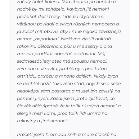
začaly bolet kolena. Rád chodím po horách a
hodně by mi scházelo, kdybych již nemohl
podnikat delší trasy. Lidé po čtyřicítce si
většinou povídají o svých různých nemocech a
já začal mít obavu, aby i mne nějaká závažnější
nemoc „nepotkala“. Nedávno zjistili doktoři
rakovinu děložního čípku u mé sestry a ona
musela prodělat náročné ozařování. Můj
sedmdesátiletý otec má spoustu nemocí,
zejména cukrovku, problémy s prostatou,
artritidu, artrózu a mnoho dalších. Nikdy bych
se nechtěl dožít takového stáří, abych se o sebe
nedokázal sám postarat a musel být závislý na
pomoci jiných. Začal jsem proto zjišťovat, co
člověk dělá špatně, že je tolik různých nemocí a
alergií mezi lidmi, proč tolik lidí umírá na
rakoviny a jiné nemoci.
Přečetl jsem hromadu knih a moře článků na