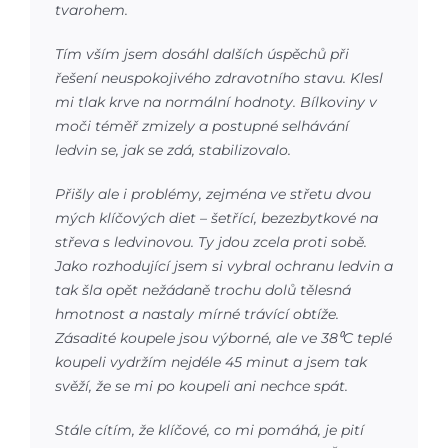
tvarohem.
Tím vším jsem dosáhl dalších úspěchů při
řešení neuspokojivého zdravotního stavu. Klesl
mi tlak krve na normální hodnoty. Bílkoviny v
moči téměř zmizely a postupné selhávání
ledvin se, jak se zdá, stabilizovalo.
Přišly ale i problémy, zejména ve střetu dvou
mých klíčových diet – šetřící, bezezbytkové na
střeva s ledvinovou. Ty jdou zcela proti sobě.
Jako rozhodující jsem si vybral ochranu ledvin a
tak šla opět nežádaně trochu dolů tělesná
hmotnost a nastaly mírné trávící obtíže.
Zásadité koupele jsou výborné, ale ve 38⁰C teplé
koupeli vydržím nejdéle 45 minut a jsem tak
svěží, že se mi po koupeli ani nechce spát.
Stále cítím, že klíčové, co mi pomáhá, je pití