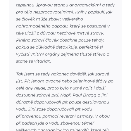
tepelnou úpravou stanou anorganickými a tedy
pro tělo nezpracovatelnými. Knihy popisují, jak
se člověk může zbavit veškerého
nahromaděného odpadu, který se postupně v
těle uložil z důvodu nezdravé mrtvé stravy.
Plného zdraví člověk dosáhne pouze tehdy,
pokud se důkladně detoxikuje, perfektně si
vyčistí vnitřní orgány zejména tlusté střevo a
stane se vitarián.
Tak jsem se tedy nakonec dověděl, jak zdravě
jíst. Pít jenom ovocné nebo zeleninové šťávy po
celé dny nejde, proto bylo nutné najít i další
dostupné zdravé pití. Např. Paul Bragg a jiní
důrazně doporučovali pít pouze destilovanou
vodu. Jiní zase doporučovali pít vodu
připravenou pomocí reverzní osmózy. V obou
případech jde o vodu zbavenou téměř
veškerých anorganických minerálů, které tělu