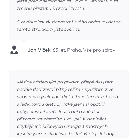
ještě před onemocněním. Jako důležitou vidím i
změnu přístupu k práci i životu.
S budoucími zkušenostmi svého ozdravování se
těmto stránkám jistě svěřím.
Jan Vlček
,
65 let, Praha, Vše pro zdraví
Měsíce následující po prvním příspěvku jsem
nadále dodržoval pitný režim s využitím živé
vody a odkyselovací dietu (ta je téměř totožná
s ledvinovou dietou). Také jsem si opatřil
odkyselovací směs k užívání a začal si
připravovat zásaditou koupel. K doplnění
chybějících klíčových Omega 3 mastných
kyselin jsem užíval kvalitní lněný olej šlehaný s