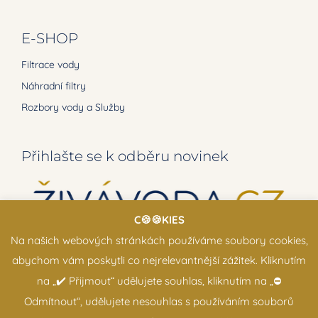
E-SHOP
Filtrace vody
Náhradní filtry
Rozbory vody a Služby
Přihlašte se k odběru novinek
C🍪🍪KIES
Na našich webových stránkách používáme soubory cookies,
abychom vám poskytli co nejrelevantnější zážitek. Kliknutím
na „✔️ Přijmout“ udělujete souhlas, kliknutím na „⛔️
Odmítnout“, udělujete nesouhlas s používáním souborů