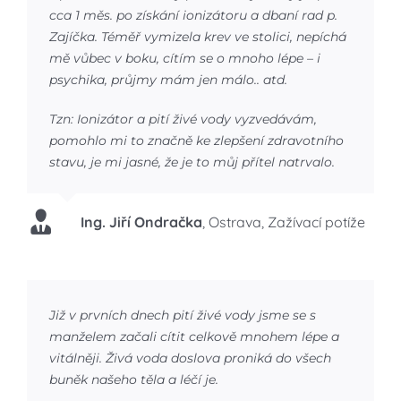
cca 1 měs. po získání ionizátoru a dbaní rad p.
Zajíčka. Téměř vymizela krev ve stolici, nepíchá
mě vůbec v boku, cítím se o mnoho lépe – i
psychika, průjmy mám jen málo.. atd.
Tzn: Ionizátor a pití živé vody vyzvedávám,
pomohlo mi to značně ke zlepšení zdravotního
stavu, je mi jasné, že je to můj přítel natrvalo.
Ing. Jiří Ondračka
,
Ostrava, Zažívací potíže
Již v prvních dnech pití živé vody jsme se s
manželem začali cítit celkově mnohem lépe a
vitálněji. Živá voda doslova proniká do všech
buněk našeho těla a léčí je.