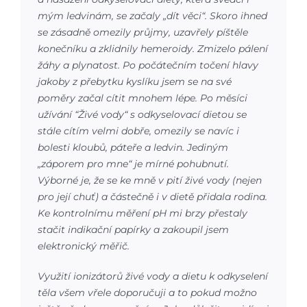
mým ledvinám, se začaly „dít věci“. Skoro ihned
se zásadně omezily průjmy, uzavřely píštěle
konečníku a zklidnily hemeroidy. Zmizelo pálení
žáhy a plynatost. Po počátečním točení hlavy
jakoby z přebytku kyslíku jsem se na své
poměry začal cítit mnohem lépe. Po měsíci
užívání “Živé vody“ s odkyselovací dietou se
stále cítím velmi dobře, omezily se navíc i
bolesti kloubů, páteře a ledvin. Jediným
„záporem pro mne“ je mírné pohubnutí.
Výborné je, že se ke mně v pití živé vody (nejen
pro její chuť) a částečně i v dietě přidala rodina.
Ke kontrolnímu měření pH mi brzy přestaly
stačit indikační papírky a zakoupil jsem
elektronický měřič.
Využití ionizátorů živé vody a dietu k odkyselení
těla všem vřele doporučuji a to pokud možno