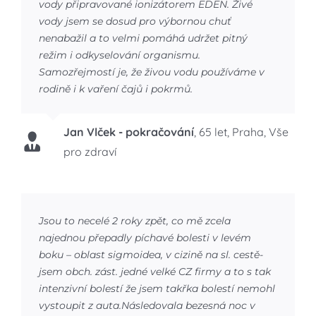
vody připravované ionizátorem EDEN. Živé
vody jsem se dosud pro výbornou chuť
nenabažil a to velmi pomáhá udržet pitný
režim i odkyselování organismu.
Samozřejmostí je, že živou vodu používáme v
rodině i k vaření čajů i pokrmů.
Jan Vlček - pokračování
,
65 let, Praha, Vše
pro zdraví
Jsou to necelé 2 roky zpět, co mě zcela
najednou přepadly píchavé bolesti v levém
boku – oblast sigmoidea, v cizině na sl. cestě-
jsem obch. zást. jedné velké CZ firmy a to s tak
intenzivní bolestí že jsem takřka bolestí nemohl
vystoupit z auta.Následovala bezesná noc v