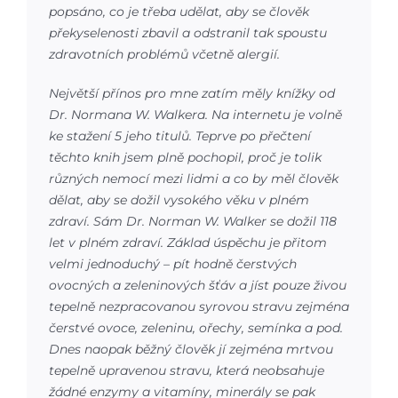
popsáno, co je třeba udělat, aby se člověk
překyselenosti zbavil a odstranil tak spoustu
zdravotních problémů včetně alergií.
Největší přínos pro mne zatím měly knížky od
Dr. Normana W. Walkera. Na internetu je volně
ke stažení 5 jeho titulů. Teprve po přečtení
těchto knih jsem plně pochopil, proč je tolik
různých nemocí mezi lidmi a co by měl člověk
dělat, aby se dožil vysokého věku v plném
zdraví. Sám Dr. Norman W. Walker se dožil 118
let v plném zdraví. Základ úspěchu je přitom
velmi jednoduchý – pít hodně čerstvých
ovocných a zeleninových šťáv a jíst pouze živou
tepelně nezpracovanou syrovou stravu zejména
čerstvé ovoce, zeleninu, ořechy, semínka a pod.
Dnes naopak běžný člověk jí zejména mrtvou
tepelně upravenou stravu, která neobsahuje
žádné enzymy a vitamíny, minerály se pak