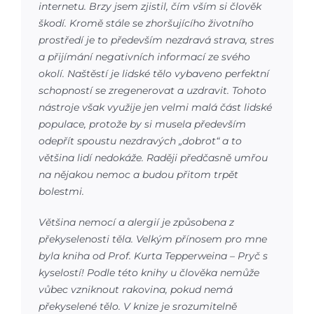
internetu. Brzy jsem zjistil, čím vším si člověk
škodí. Kromě stále se zhoršujícího životního
prostředí je to především nezdravá strava, stres
a přijímání negativních informací ze svého
okolí. Naštěstí je lidské tělo vybaveno perfektní
schopností se zregenerovat a uzdravit. Tohoto
nástroje však využije jen velmi malá část lidské
populace, protože by si musela především
odepřít spoustu nezdravých „dobrot“ a to
většina lidí nedokáže. Raději předčasně umřou
na nějakou nemoc a budou přitom trpět
bolestmi.
Většina nemocí a alergií je způsobena z
překyselenosti těla. Velkým přínosem pro mne
byla kniha od Prof. Kurta Tepperweina – Pryč s
kyselostí! Podle této knihy u člověka nemůže
vůbec vzniknout rakovina, pokud nemá
překyselené tělo. V knize je srozumitelně