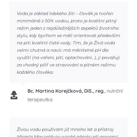
Voda je základ lidského žití – člověk je tvořen
minimálně z 50% vodou, proto je kvalitní pitný
režim jeden z nejdůležitějších aspektů životního
stylu, kdy bychom se měli orientovat především
na pití kvalitní čisté vody. Tím, že je Živá voda
velmi chutná a navíc má měnitelné pH dle
využití (na vaření, pití, oplachování…), ji považuji
za vhodný pilíř ve stravování a pitném režimu
každého člověka.
Bc. Martina Korejčková, DiS., reg.
,
nutriční
terapeutka
Živou vodu používám již mnoho let a přístroj
Miracle Max splňuje vysoké nároky při prevenci