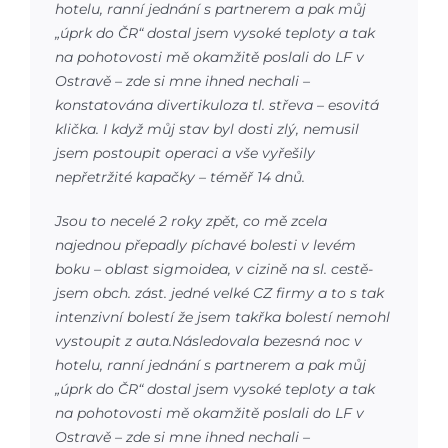
hotelu, ranní jednání s partnerem a pak můj
„úprk do ČR“ dostal jsem vysoké teploty a tak
na pohotovosti mě okamžitě poslali do LF v
Ostravě – zde si mne ihned nechali –
konstatována divertikuloza tl. střeva – esovitá
klička. I když můj stav byl dosti zlý, nemusil
jsem postoupit operaci a vše vyřešily
nepřetržité kapačky – téměř 14 dnů.
Jsou to necelé 2 roky zpět, co mě zcela
najednou přepadly píchavé bolesti v levém
boku – oblast sigmoidea, v cizině na sl. cestě-
jsem obch. zást. jedné velké CZ firmy a to s tak
intenzivní bolestí že jsem takřka bolestí nemohl
vystoupit z auta.Následovala bezesná noc v
hotelu, ranní jednání s partnerem a pak můj
„úprk do ČR“ dostal jsem vysoké teploty a tak
na pohotovosti mě okamžitě poslali do LF v
Ostravě – zde si mne ihned nechali –