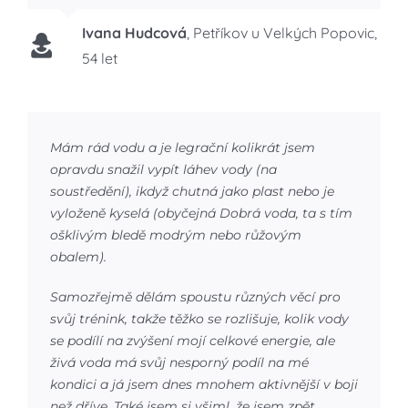
Ivana Hudcová
,
Petříkov u Velkých Popovic,
54 let
Mám rád vodu a je legrační kolikrát jsem
opravdu snažil vypít láhev vody (na
soustředění), ikdyž chutná jako plast nebo je
vyloženě kyselá (obyčejná Dobrá voda, ta s tím
ošklivým bledě modrým nebo růžovým
obalem).
Samozřejmě dělám spoustu různých věcí pro
svůj trénink, takže těžko se rozlišuje, kolik vody
se podílí na zvýšení mojí celkové energie, ale
živá voda má svůj nesporný podíl na mé
kondici a já jsem dnes mnohem aktivnější v boji
než dříve. Také jsem si všiml, že jsem zpět