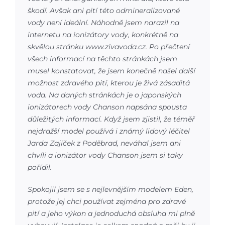
škodí. Avšak ani pití této odmineralizované
vody není ideální. Náhodně jsem narazil na
internetu na ionizátory vody, konkrétně na
skvělou stránku www.zivavoda.cz. Po přečtení
všech informací na těchto stránkách jsem
musel konstatovat, že jsem konečně našel další
možnost zdravého pití, kterou je živá zásaditá
voda. Na daných stránkách je o japonských
ionizátorech vody Chanson napsána spousta
důležitých informací. Když jsem zjistil, že téměř
nejdražší model používá i známý lidový léčitel
Jarda Zajíček z Poděbrad, neváhal jsem ani
chvíli a ionizátor vody Chanson jsem si taky
pořídil.
Spokojil jsem se s nejlevnějším modelem Eden,
protože jej chci používat zejména pro zdravé
pití a jeho výkon a jednoduchá obsluha mi plně