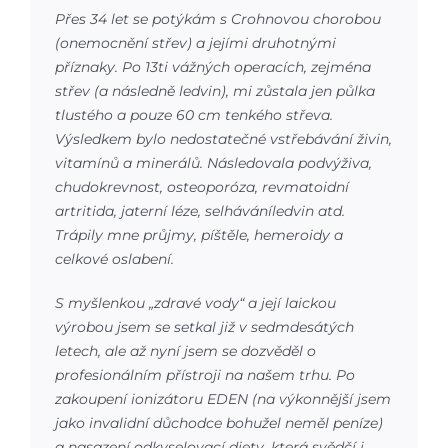
Přes 34 let se potýkám s Crohnovou chorobou
(onemocnění střev) a jejími druhotnými
příznaky. Po 13ti vážných operacích, zejména
střev (a následně ledvin), mi zůstala jen půlka
tlustého a pouze 60 cm tenkého střeva.
Výsledkem bylo nedostatečné vstřebávání živin,
vitamínů a minerálů. Následovala podvýživa,
chudokrevnost, osteoporóza, revmatoidní
artritida, jaterní léze, selháváníledvin atd.
Trápily mne průjmy, píštěle, hemeroidy a
celkové oslabení.
S myšlenkou „zdravé vody“ a její laickou
výrobou jsem se setkal již v sedmdesátých
letech, ale až nyní jsem se dozvěděl o
profesionálním přístroji na našem trhu. Po
zakoupení ionizátoru EDEN (na výkonnější jsem
jako invalidní důchodce bohužel neměl peníze)
a nasazení odkyselovací diety, která svědčí i