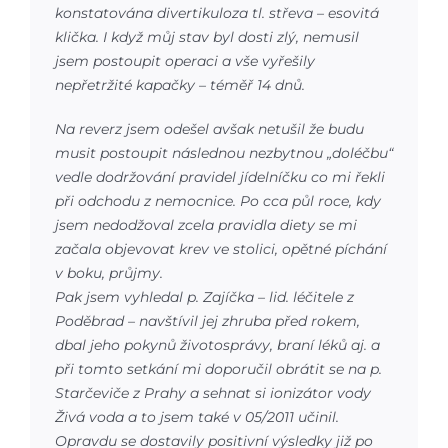
konstatována divertikuloza tl. střeva – esovitá
klička. I když můj stav byl dosti zlý, nemusil
jsem postoupit operaci a vše vyřešily
nepřetržité kapačky – téměř 14 dnů.
Na reverz jsem odešel avšak netušil že budu
musit postoupit následnou nezbytnou „doléčbu“
vedle dodržování pravidel jídelníčku co mi řekli
při odchodu z nemocnice. Po cca půl roce, kdy
jsem nedodžoval zcela pravidla diety se mi
začala objevovat krev ve stolici, opětné píchání
v boku, průjmy.
Pak jsem vyhledal p. Zajíčka – lid. léčitele z
Poděbrad – navštívil jej zhruba před rokem,
dbal jeho pokynů životosprávy, braní léků aj. a
při tomto setkání mi doporučil obrátit se na p.
Starčeviče z Prahy a sehnat si ionizátor vody
Živá voda a to jsem také v 05/2011 učinil.
Opravdu se dostavily positivní výsledky již po