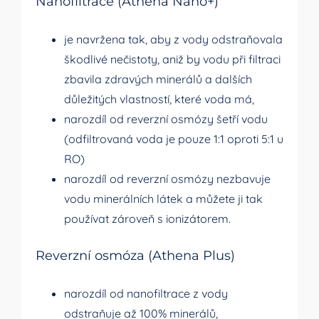
Nanofiltrace (Athena Nano+)
je navržena tak, aby z vody odstraňovala
škodlivé nečistoty, aniž by vodu při filtraci
zbavila zdravých minerálů a dalších
důležitých vlastností, které voda má,
narozdíl od reverzní osmózy šetří vodu
(odfiltrovaná voda je pouze 1:1 oproti 5:1 u
RO)
narozdíl od reverzní osmózy nezbavuje
vodu minerálních látek a můžete ji tak
používat zároveň s ionizátorem.
Reverzní osmóza (Athena Plus)
narozdíl od nanofiltrace z vody
odstraňuje až 100% minerálů,