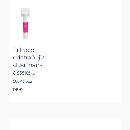
Filtrace
odstraňující
dusičnany
6 655
Kč
(
5
500
Kč
bez
DPH)