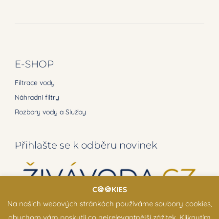
E-SHOP
Filtrace vody
Náhradní filtry
Rozbory vody a Služby
Přihlašte se k odběru novinek
C🍪🍪KIES
Na našich webových stránkách používáme soubory cookies,
abychom vám poskytli co nejrelevantnější zážitek. Kliknutím