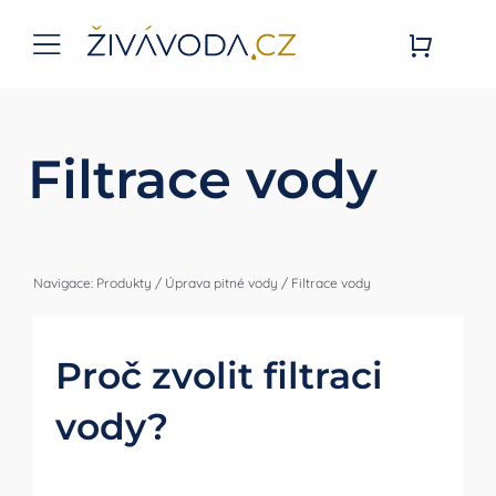
Přeskočit
na
Toggle
obsah
Navigation
Úvodní stránka
Filtrace vody
Živá Voda
E-SHOP
Navigace:
Produkty
/
Úprava pitné vody
/
Filtrace vody
Služby
Proč zvolit filtraci
Blog
vody?
Kontakt