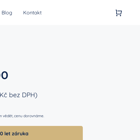
Blog
Kontakt
Kvalita vzduchu
Generátory ozonu
00
Kč
bez DPH)
nám vědět, cenu dorovnáme.
0 let záruka