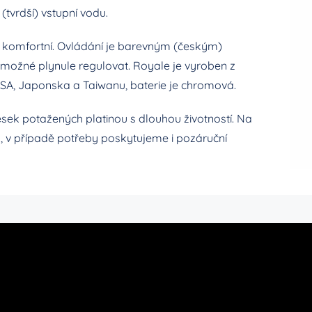
(tvrdší) vstupní vodu.
ce komfortní. Ovládání je barevným (českým)
možné plynule regulovat. Royale je vyroben z
USA, Japonska a Taiwanu, baterie je chromová.
sek potažených platinou s dlouhou životností. Na
, v případě potřeby poskytujeme i pozáruční