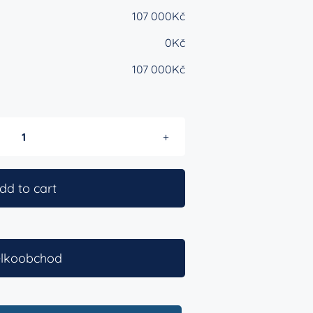
107 000Kč
0Kč
107 000Kč
Royale
9000
quantity
dd to cart
lkoobchod