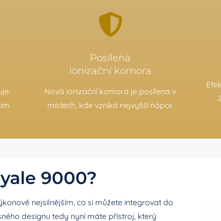
Posílená
ionizační komora
Efek
uje
Nová ionizační komora je posílena v
ím.
místech, kde vzniká nejvyšší nápor.
oyale 9000?
ýkonově nejsilnějším, co si můžete integrovat do
ného designu tedy nyní máte přístroj, který