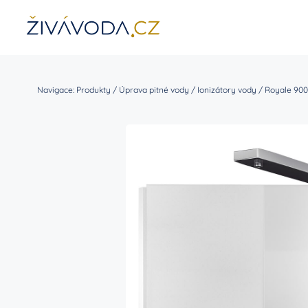
Přeskočit
na
obsah
Úprava pitné vody
Navigace:
Produkty
/
Úprava pitné vody
/
Ionizátory vody
/
Royale 90
Ionizátory vody
Gener
Filtrace vody
Filtr
Náhradní filtry