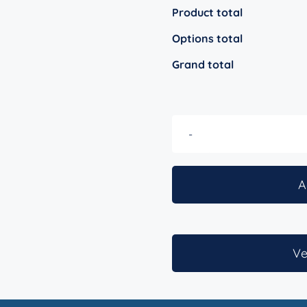
Product total
Options total
Grand total
A
Ve