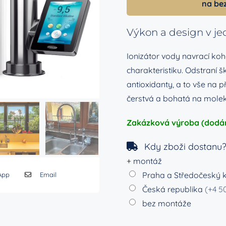
na be
Výkon a design v j
Ionizátor vody navrací koh
charakteristiku. Odstraní š
antioxidanty, a to vše na p
čerstvá a bohatá na moleku
Zakázková výroba (dodán
Kdy zboži dostanu
+ montáž
Praha a Středočeský 
App
Email
Česká republika
(+4 5
bez montáže