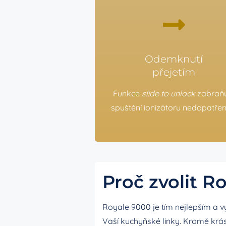
Odemknutí
přejetím
Funkce
slide to unlock
zabraň
spuštění ionizátoru nedopatřen
Proč zvolit R
Royale 9000 je tím nejlepším a v
Vaší kuchyňské linky. Kromě krás