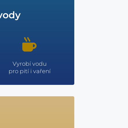
 vody
Vyrobí vodu
pro pití i vaření