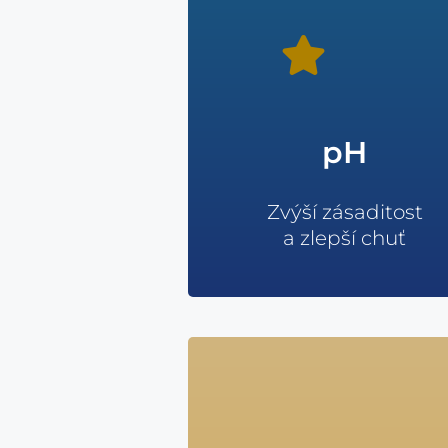
pH
Zvýší zásaditost
a zlepší chuť