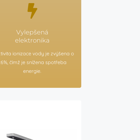
Vylepšená
elektronika
tivita ionizace vody je zvýšena o
26%, čímž je snížena spotřeba
energie.