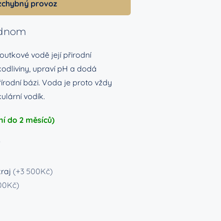
zchybný provoz
ednom
outkové vodě její přirodní
kodliviny, upraví pH a dodá
řírodní bázi. Voda je proto vždy
lární vodík.
í do 2 měsíců)
?
kraj
(+3 500Kč)
00Kč)