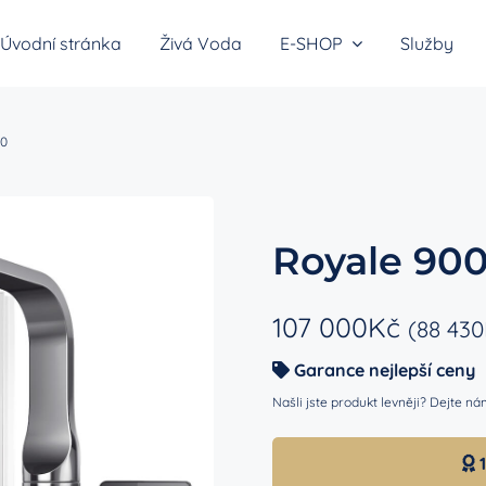
Úvodní stránka
Živá Voda
E-SHOP
Služby
00
átory vodíkové vody
Royale 90
y do sprchy
107 000
Kč
(
88 430
Garance nejlepší ceny
Našli jste produkt levněji? Dejte 
1