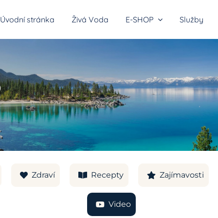
Úvodní stránka
Živá Voda
E-SHOP
Služby
o
átory vodíkové vody
y do sprchy
Zdraví
Recepty
Zajímavosti
Video