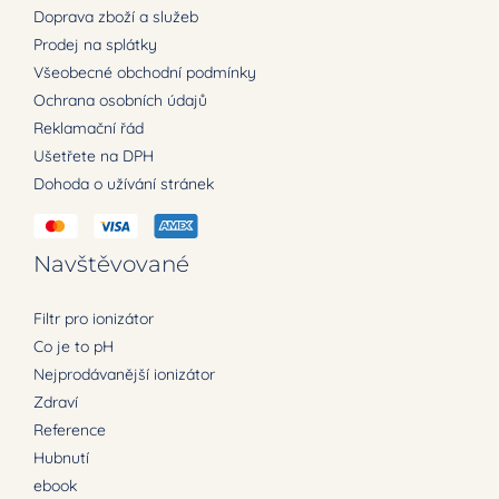
Doprava zboží a služeb
Hubnutí
Prodej na splátky
Všeobecné obchodní podmínky
Léčivá síla vody
Ochrana osobních údajů
Reklamační řád
Ušetřete na DPH
Původní pramen
Dohoda o užívání stránek
ebook
Navštěvované
Filtr pro ionizátor
Co je to pH
Nejprodávanější ionizátor
Zdraví
Reference
Hubnutí
ebook