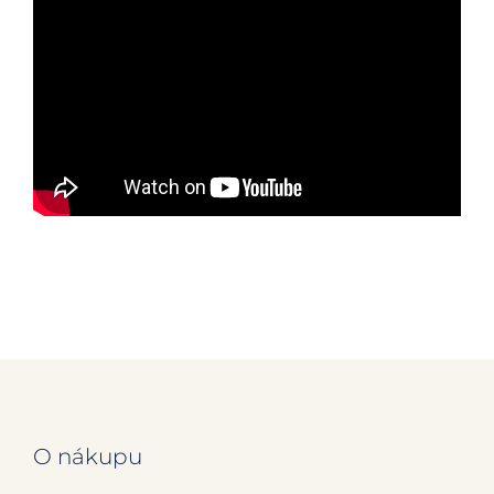
Další výhody živé vody
Co je to pH
Co je to ORP
Voda a naše tělo
Zdraví
Zdravý životní styl
Acidobazická rovnováha
O nákupu