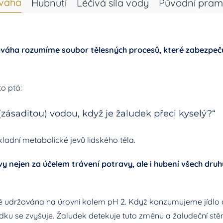
ováha
Hubnutí
Léčivá síla vody
Původní pra
ha rozumíme soubor tělesných procesů, které zabezpečují
o ptá:
 (zásaditou) vodou, když je žaludek přeci kyselý?“
ladní metabolické jevů lidského těla.
y nejen za účelem trávení potravy, ale i hubení všech druh
ně udržována na úrovni kolem
pH
2. Když konzumujeme jídlo 
dku se zvyšuje. Žaludek detekuje tuto změnu a žaludeční stěn