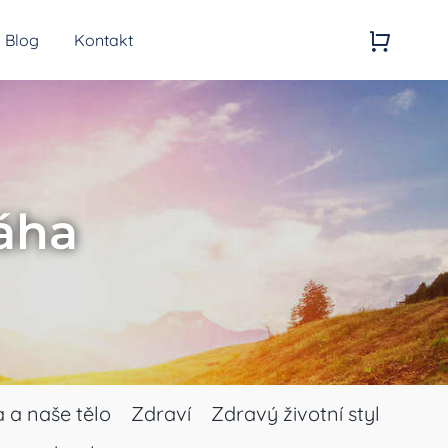
Blog
Kontakt
Kvalita vzduchu
Generátory ozonu
áha
 a naše tělo
Zdraví
Zdravý životní styl