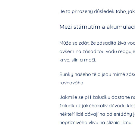
Je to přirozený důsledek toho, ja
Mezi stárnutím a akumulací 
Může se zdát, že zásaditá živá vo
ovšem na zásaditou vodu reaguje 
krve, slin a moči.
Buňky našeho těla jsou mírně zás
rovnováha.
Jakmile se pH žaludku dostane na 
žaludku z jakéhokoliv důvodu kle
někteří lidé dávají na pálení žáhy 
nepříznivého vlivu na sliznici jícnu.