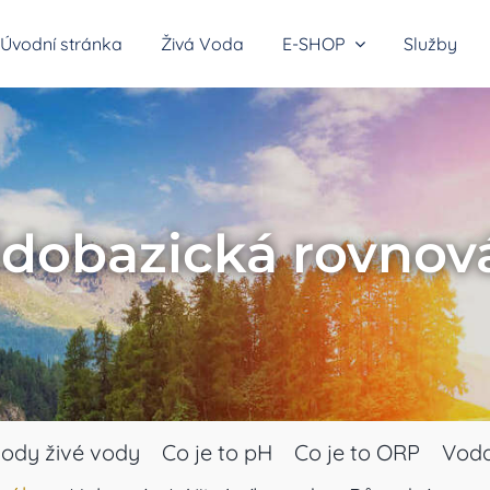
Úvodní stránka
Živá Voda
E-SHOP
Služby
átory vodíkové vody
idobazická rovnov
y do sprchy
hody živé vody
Co je to pH
Co je to ORP
Voda