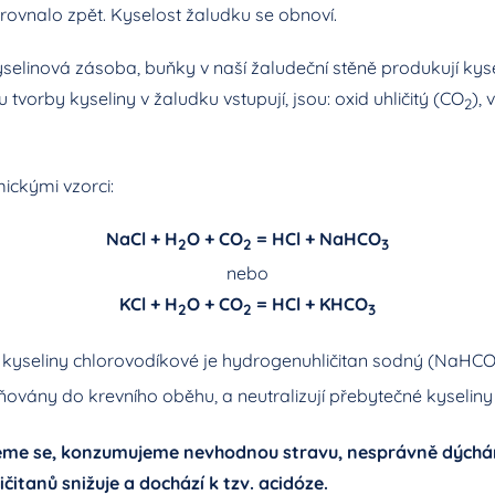
rovnalo zpět. Kyselost žaludku se obnoví.
yselinová zásoba, buňky v naší žaludeční stěně produkují kys
tvorby kyseliny v žaludku vstupují, jsou: oxid uhličitý (CO
),
2
ckými vzorci:
NaCl + H
O + CO
= HCl + NaHCO
2
2
3
nebo
KCl + H
O + CO
= HCl + KHCO
2
2
3
y kyseliny chlorovodíkové je hydrogenuhličitan sodný (NaHC
lňovány do krevního oběhu, a neutralizují přebytečné kyseliny 
ujeme se, konzumujeme nevhodnou stravu, nesprávně dýcháme
itanů snižuje a dochází k tzv. acidóze.