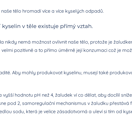
k naše tělo hromadí více a více kyselých odpadů.
kyselin v těle existuje přímý vztah.
da nikdy nemá možnost ovlivnit naše tělo, protože je žaludk
velmi pozitivně a to přímo úměrně její konzumaci což je m
adité. Aby mohly produkovat kyselinu, musejí také produko
vyšší hodnotu pH než 4, žaludek ví co dělat, aby docílil sn
sne pod 2, samoregulační mechanismus v žaludku přestává fu
jedlou sodu, která je velice zásadotvorná a uleví si tím od kys