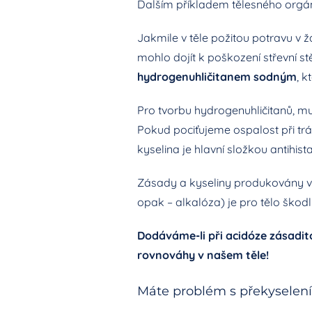
Dalším příkladem tělesného orgánu
Jakmile v těle požitou potravu v 
mohlo dojít k poškození střevní st
hydrogenuhličitanem sodným
, k
Pro tvorbu hydrogenuhličitanů, mu
Pokud pociťujeme ospalost při trá
kyselina je hlavní složkou antihist
Zásady a kyseliny produkovány v 
opak – alkalóza) je pro tělo škod
Dodáváme-li při acidóze zásadit
rovnováhy v našem těle!
Máte problém s překysele