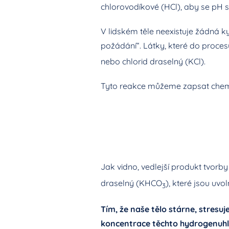
chlorovodíkové (HCl), aby se pH s
V lidském těle neexistuje žádná k
požádání“. Látky, které do procesu 
nebo chlorid draselný (KCl).
Tyto reakce můžeme zapsat chemi
Jak vidno, vedlejší produkt tvorb
draselný (KHCO
), které jsou uvo
3
Tím, že naše tělo stárne, stres
koncentrace těchto hydrogenuhlič