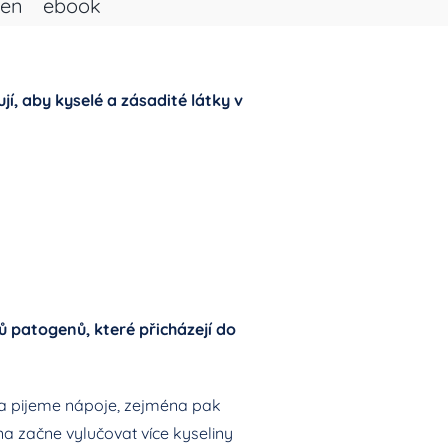
men
ebook
, aby kyselé a zásadité látky v
ů patogenů, které přicházejí do
a pijeme nápoje, zejména pak
a začne vylučovat více kyseliny