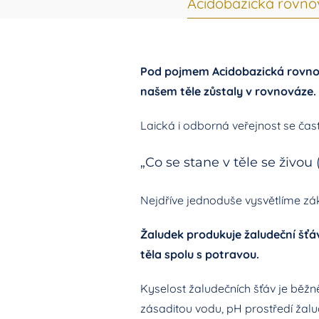
Acidobazická rovn
Pod pojmem Acidobazická rovnová
našem těle zůstaly v rovnováze.
Laická i odborná veřejnost se čast
„Co se stane v těle se živou
Nejdříve jednoduše vysvětlíme zák
Žaludek produkuje žaludeční šťáv
těla spolu s potravou.
Kyselost žaludečních šťáv je běž
zásaditou vodu, pH prostředí žalu