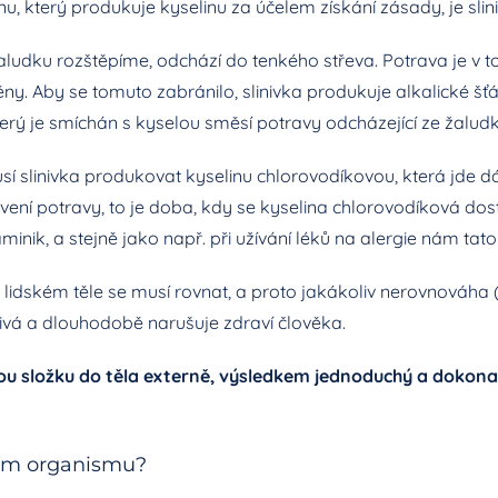
, který produkuje kyselinu za účelem získání zásady, je slin
žaludku rozštěpíme, odchází do tenkého střeva. Potrava je v 
ěny. Aby se tomuto zabránilo, slinivka produkuje alkalické šťá
terý je smíchán s kyselou směsí potravy odcházející ze žaludk
sí slinivka produkovat kyselinu chlorovodíkovou, která jde 
vení potravy, to je doba, kdy se kyselina chlorovodíková do
aminik, a stejně jako např. při užívání léků na alergie nám ta
lidském těle se musí rovnat, a proto jakákoliv nerovnováha 
livá a dlouhodobě narušuje zdraví člověka.
ou složku do těla externě, výsledkem jednoduchý a dokonal
ním organismu?