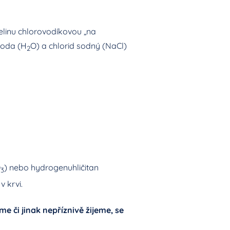
elinu chlorovodíkovou „na
 voda (H
O) a chlorid sodný (NaCl)
2
O
) nebo hydrogenuhličitan
3
v krvi.
 či jinak nepříznivě žijeme, se