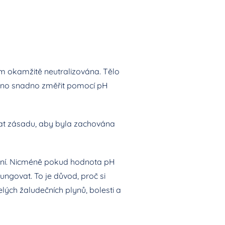
em okamžitě neutralizována. Tělo
ožno snadno změřit pomocí pH
vat zásadu, aby byla zachována
ížení. Nicméně pokud hodnota pH
ngovat. To je důvod, proč si
elých žaludečních plynů, bolesti a