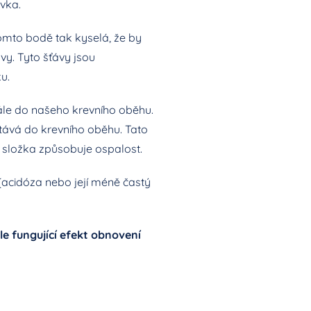
ivka.
tomto bodě tak kyselá, že by
vy. Tyto šťávy jsou
u.
dále do našeho krevního oběhu.
stává do krevního oběhu. Tato
to složka způsobuje ospalost.
(acidóza nebo její méně častý
e fungující efekt obnovení