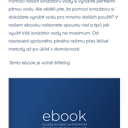
Pomocí našich ionizátorů vody si vyrobíte perfektní
Co je to pH
pitnou vodu. Ale věděli jste, že pomocí ionizátoru si
dokážete vyrobit vodu pro mnoho dalších použití? V
Co je to ORP
našem ebooku naleznete spoustu rad a tipů jak
využít Váš ionizátor vody na maximum. Od
nastavení správného pitného režimu přes léčivé
Voda a naše tělo
metody až po úklid v domácnosti.
Zdraví
Tento ebook je volně šířitelný.
Zdravý životní styl
Acidobazická rovnováha
Hubnutí