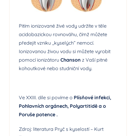
Pitím ionizované
živé vody
udržíte v těle
acidobazickou rovnováhu, čímž můžete
předejít vzniku ,,kyselých” nemocí.
Ionizovanou živou vodu
si můžete vyrobit
pomocí
ionizátoru
Chanson
z Vaší pitné
kohoutkové nebo studniční vody.
Ve XXIII. díle si povíme o
Plísňové infekci,
Pohlavních orgánech, Polyartitidě a o
Poruše potence .
Zdroj: literatura Pryč s kyselostí – Kurt