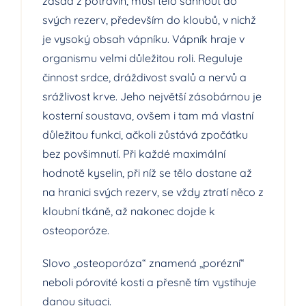
zásad z potravin, musí tělo sáhnout do
svých rezerv, především do kloubů, v nichž
je vysoký obsah vápníku. Vápník hraje v
organismu velmi důležitou roli. Reguluje
činnost srdce, dráždivost svalů a nervů a
srážlivost krve. Jeho největší zásobárnou je
kosterní soustava, ovšem i tam má vlastní
důležitou funkci, ačkoli zůstává zpočátku
bez povšimnutí. Při každé maximální
hodnotě kyselin, při níž se tělo dostane až
na hranici svých rezerv, se vždy ztratí něco z
kloubní tkáně, až nakonec dojde k
osteoporóze.
Slovo „osteoporóza“ znamená „porézní“
neboli pórovité kosti a přesně tím vystihuje
danou situaci.