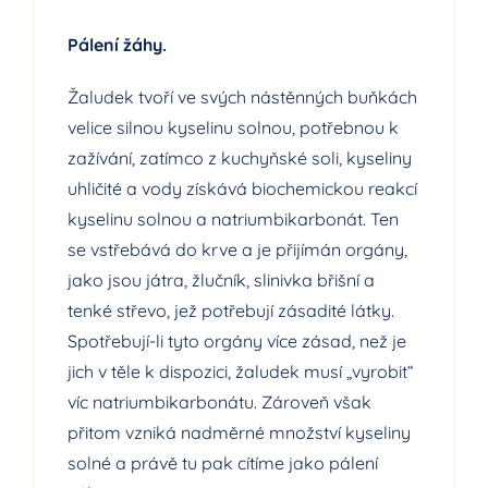
Pálení žáhy.
Žaludek tvoří ve svých nástěnných buňkách
velice silnou kyselinu solnou, potřebnou k
zažívání, zatímco z kuchyňské soli, kyseliny
uhličité a vody získává biochemickou reakcí
kyselinu solnou a natriumbikarbonát. Ten
se vstřebává do krve a je přijímán orgány,
jako jsou játra, žlučník, slinivka břišní a
tenké střevo, jež potřebují zásadité látky.
Spotřebují-li tyto orgány více zásad, než je
jich v těle k dispozici, žaludek musí „vyrobit“
víc natriumbikarbonátu. Zároveň však
přitom vzniká nadměrné množství kyseliny
solné a právě tu pak cítíme jako pálení