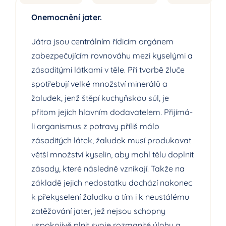
Onemocnění jater.
Játra jsou centrálním řídicím orgánem
zabezpečujícím rovnováhu mezi kyselými a
zásaditými látkami v těle. Při tvorbě žluče
spotřebují velké množství minerálů a
žaludek, jenž štěpí kuchyňskou sůl, je
přitom jejich hlavním dodavatelem. Přijímá-
li organismus z potravy příliš málo
zásaditých látek, žaludek musí produkovat
větší množství kyselin, aby mohl tělu doplnit
zásady, které následně vznikají. Takže na
základě jejich nedostatku dochází nakonec
k překyselení žaludku a tím i k neustálému
zatěžování jater, jež nejsou schopny
uspokojivě plnit svoje rozmanité úlohy a