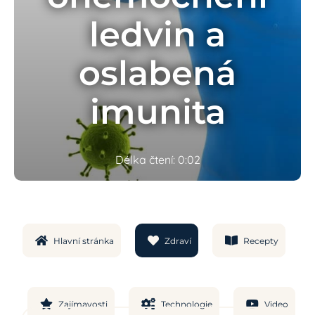
ledvin a
oslabená
imunita
Délka čtení: 0:02
Hlavní stránka
Zdraví
Recepty
Zajímavosti
Technologie
Video