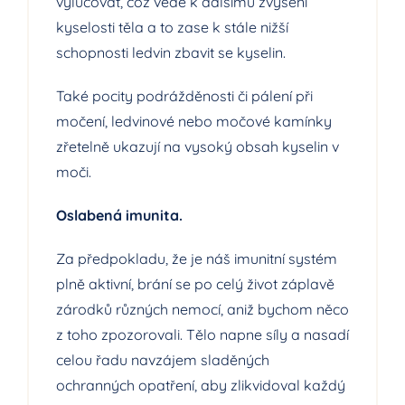
vylučovat, což vede k dalšímu zvýšení
kyselosti těla a to zase k stále nižší
schopnosti ledvin zbavit se kyselin.
Také pocity podrážděnosti či pálení při
močení, ledvinové nebo močové kamínky
zřetelně ukazují na vysoký obsah kyselin v
moči.
Oslabená imunita.
Za předpokladu, že je náš imunitní systém
plně aktivní, brání se po celý život záplavě
zárodků různých nemocí, aniž bychom něco
z toho zpozorovali. Tělo napne síly a nasadí
celou řadu navzájem sladěných
ochranných opatření, aby zlikvidoval každý