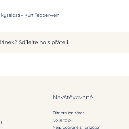
s kyselostí – Kurt Tepperwein
ánek? Sdílejte ho s přáteli.
Navštěvované
Filtr pro ionizátor
Co je to pH
ry
Nejprodávanější ionizátor