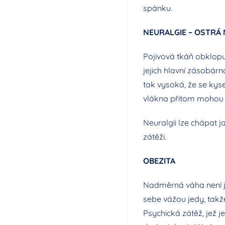
spánku.
NEURALGIE – OSTRÁ
Pojivová tkáň obklopuj
jejich hlavní zásobárn
tak vysoká, že se kyse
vlákna přitom mohou b
Neuralgii lze chápat 
zátěži.
OBEZITA
Nadměrná váha není je
sebe vážou jedy, takž
Psychická zátěž, jež 