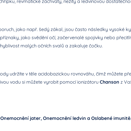
chřipku, revmatické záchvaty, nežity a ledvinovou dostatečno
oruch, jako např. šedý zákal, jsou často následky vysoké kys
 příznaky, jako svědění očí, začervenalé spojivky nebo přecitli
ohyblivost malých očních svalů a zakaluje čočku.
vody
udržíte v těle acidobazickou rovnováhu, čímž můžete před
ivou vodu
si můžete vyrobit pomocí ionizátoru
Chanson
z Va
o
Onemocnění jater, Onemocnění ledvin a Oslabené imunitě