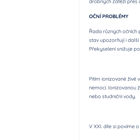
drobných zátěží přes 
OČNÍ PROBLÉMY
Řada různých očních p
stav upozorňují i další
Překyselení snižuje p
Pitím
ionizované živé 
nemocí.
Ionizovanou ž
nebo studniční vody.
V XXI. díle si povíme 