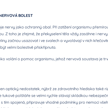
 NERVOVÁ BOLEST
e nervy jako ochranný obal. Při zatížení organismu přemírou 
ou. Z toho je zřejmé, že překyselení těla vždy zasáhne i nerv
liny začnou usazovat i ve svalech a vyvolávají v nich křečovi
ýt velmi bolestivě přiskřípnuta.
jako volání o pomoc organismu, jehož nervová soustava je tr
n optický nedostatek, nýbrž ze zdravotního hlediska také ri
e tukové polštáře se velmi rychle stávají skládkou nebezpe
je s tím spojená, připravuje vhodné podmínky pro nemoci všeh