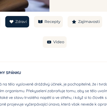
Zdraví
Recepty
Zajímavosti
Video
CHY SPÁNKU
 na tělo vysloveně dráždivý účinek, je pochopitelné, že i tvr
ím organismu. Překyselení zabraňuje tomu, aby se tělo uvolni
aké ve stavu trvalého napětí a ve střehu, i když si to člověk
pně projevuje vyčerpávající únava, která však nevede k opra