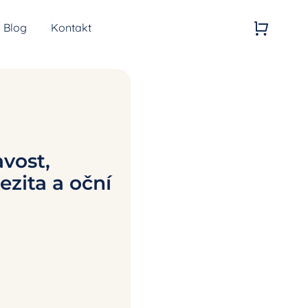
Blog
Kontakt
Kvalita vzduchu
Generátory ozonu
avost,
ezita a oční