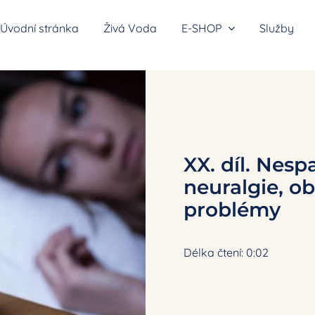
Úvodní stránka
Živá Voda
E-SHOP
Služby
átory vodíkové vody
XX. díl. Nesp
neuralgie, ob
problémy
y do sprchy
Délka čtení: 0:02