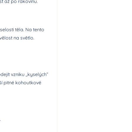
st až po rakovinu.
elosti těla. Na tento
vělost na světlo.
ejít vzniku ,,kyselých”
ší pitné kohoutkové
.