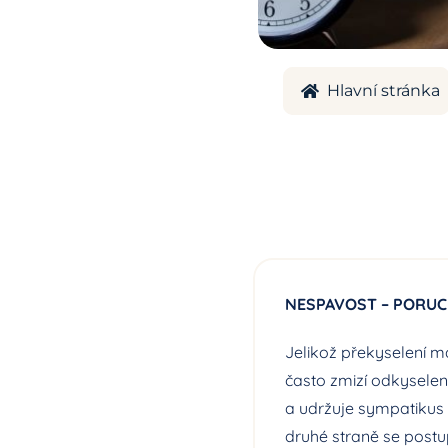
Hlavní stránka
NESPAVOST – PORU
Jelikož překyselení má
často zmizí odkyselen
a udržuje sympatikus t
druhé straně se postu