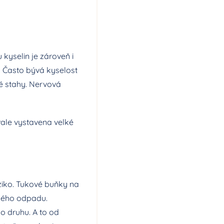
kyselin je zároveň i
y. Často bývá kyselost
té stahy. Nervová
vale vystavena velké
ziko. Tukové buňky na
čného odpadu.
o druhu. A to od