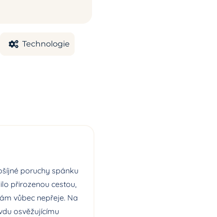
Technologie
došíjné poruchy spánku
lo přirozenou cestou,
 sám vůbec nepřeje. Na
vdu osvěžujícímu