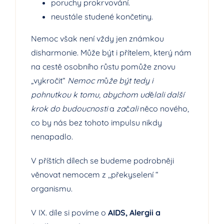
poruchy prokrvování.
neustále studené končetiny.
Nemoc však není vždy jen známkou
disharmonie. Může být i přítelem, který nám
na cestě osobního růstu pomůže znovu
„vykročit“
Nemoc m
ů
že být tedy i
pohnutkou k tomu, abychom ud
ě
lali další
krok do budoucnosti
a
za
č
ali
něco nového,
co by nás bez tohoto impulsu nikdy
nenapadlo.
V příštích dílech se budeme podrobněji
věnovat nemocem z ,,překyselení “
organismu.
V IX. díle si povíme o
AIDS, Alergii a