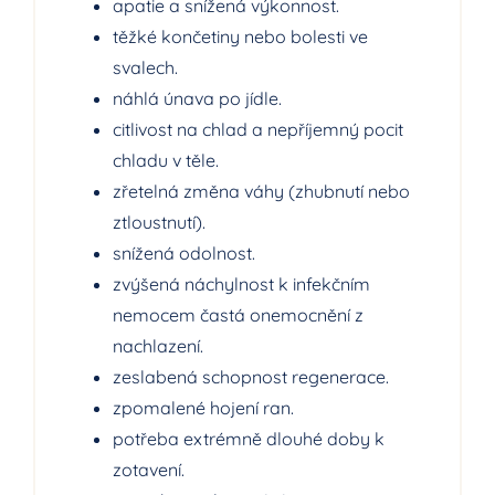
apatie a snížená výkonnost.
těžké končetiny nebo bolesti ve
svalech.
náhlá únava po jídle.
citlivost na chlad a nepříjemný pocit
chladu v těle.
zřetelná změna váhy (zhubnutí nebo
ztloustnutí).
snížená odolnost.
zvýšená náchylnost k infekčním
nemocem častá onemocnění z
nachlazení.
zeslabená schopnost regenerace.
zpomalené hojení ran.
potřeba extrémně dlouhé doby k
zotavení.