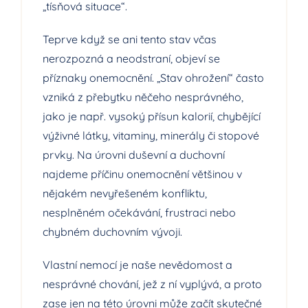
„tísňová situace“.
Teprve když se ani tento stav včas
nerozpozná a neodstraní, objeví se
příznaky onemocnění. „Stav ohrožení“ často
vzniká z přebytku něčeho nesprávného,
jako je např. vysoký přísun kalorií, chybějící
výživné látky, vitaminy, minerály či stopové
prvky. Na úrovni duševní a duchovní
najdeme příčinu onemocnění většinou v
nějakém nevyřešeném konfliktu,
nesplněném očekávání, frustraci nebo
chybném duchovním vývoji.
Vlastní nemocí je naše nevědomost a
nesprávné chování, jež z ní vyplývá, a proto
zase jen na této úrovni může začít skutečné