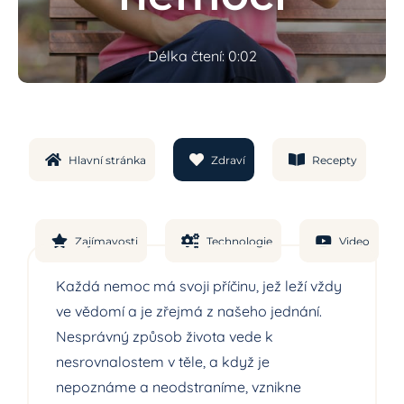
Délka čtení: 0:02
Hlavní stránka
Zdraví
Recepty
Zajímavosti
Technologie
Video
Každá nemoc má svoji příčinu, jež leží vždy
ve vědomí a je zřejmá z našeho jednání.
Nesprávný způsob života vede k
nesrovnalostem v těle, a když je
nepoznáme a neodstraníme, vznikne