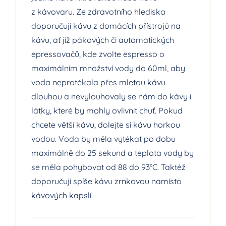
z kávovaru. Ze zdravotního hlediska
doporučuji kávu z domácích přístrojů na
kávu, ať již pákových či automatických
epressovačů, kde zvolte espresso o
maximálním množství vody do 60ml, aby
voda neprotékala přes mletou kávu
dlouhou a nevylouhovaly se nám do kávy i
látky, které by mohly ovlivnit chuť. Pokud
chcete větší kávu, dolejte si kávu horkou
vodou. Voda by měla vytékat po dobu
maximálně do 25 sekund a teplota vody by
se měla pohybovat od 88 do 93°C. Taktéž
doporučuji spíše kávu zrnkovou namísto
kávových kapslí.