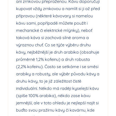
ani zrnkovou přepraženou. Kávu doporučuji
kupovat vždy zrnkovou a namlít si ji až před
přípravou (některé kávovary si namelou
kávu sami, popřípadě můžete použít i
mechanické či elektrické mlýnky), neboť
taková káva si zachová silné aroma a
výraznou chuť. Co se týče výběru druhu
kávy, nejběžnější je druh arabika (obsahuje
průměrně 1,2% kofeinu) a druh robusta
(2,2% kofeinu). Často se setkáme i se směsi
arabiky a robusty, ale výběr původu kávy a
druhu kávy, to je již záležitost čistě
individuální. Někdo má raději kyselejší kávu
(spíše 100% arabika), někdo zase kávu
jemnější, ale v toto ohledu je nejlepší najít si
buďto svou pražírnu kávy či kavárnu, kde