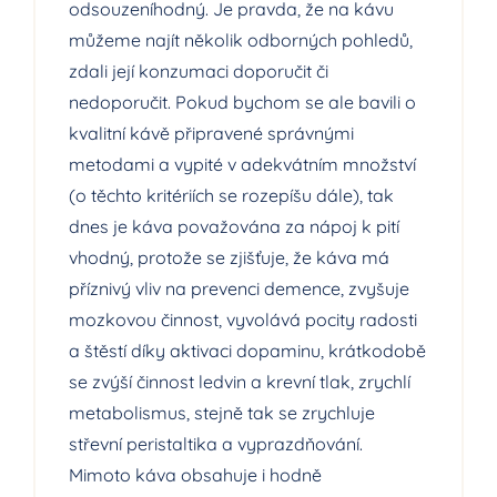
odsouzeníhodný. Je pravda, že na kávu
můžeme najít několik odborných pohledů,
zdali její konzumaci doporučit či
nedoporučit. Pokud bychom se ale bavili o
kvalitní kávě připravené správnými
metodami a vypité v adekvátním množství
(o těchto kritériích se rozepíšu dále), tak
dnes je káva považována za nápoj k pití
vhodný, protože se zjišťuje, že káva má
příznivý vliv na prevenci demence, zvyšuje
mozkovou činnost, vyvolává pocity radosti
a štěstí díky aktivaci dopaminu, krátkodobě
se zvýší činnost ledvin a krevní tlak, zrychlí
metabolismus, stejně tak se zrychluje
střevní peristaltika a vyprazdňování.
Mimoto káva obsahuje i hodně