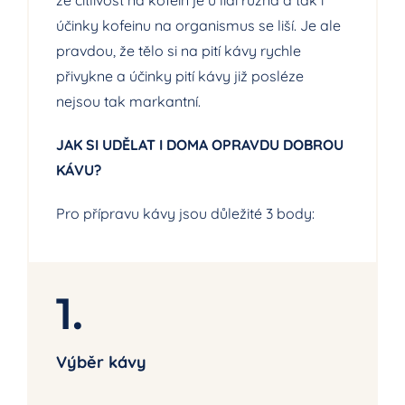
že citlivost na kofein je u lidí různá a tak i
účinky kofeinu na organismus se liší. Je ale
pravdou, že tělo si na pití kávy rychle
přivykne a účinky pití kávy již posléze
nejsou tak markantní.
JAK SI UDĚLAT I DOMA OPRAVDU DOBROU
KÁVU?
Pro přípravu kávy jsou důležité 3 body:
1.
Výběr kávy