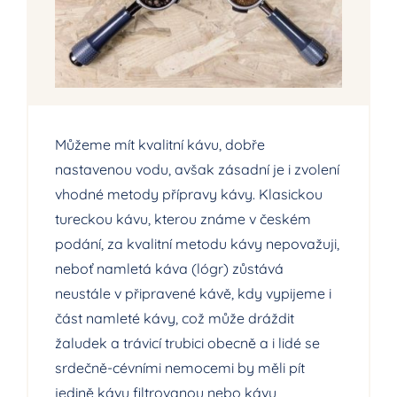
Můžeme mít kvalitní kávu, dobře
nastavenou vodu, avšak zásadní je i zvolení
vhodné metody přípravy kávy. Klasickou
tureckou kávu, kterou známe v českém
podání, za kvalitní metodu kávy nepovažuji,
neboť namletá káva (lógr) zůstává
neustále v připravené kávě, kdy vypijeme i
část namleté kávy, což může dráždit
žaludek a trávicí trubici obecně a i lidé se
srdečně-cévními nemocemi by měli pít
jedině kávu filtrovanou nebo kávu