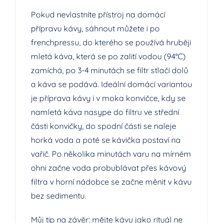
Pokud nevlastníte přístroj na domácí
přípravu kávy, sáhnout můžete i po
frenchpressu, do kterého se používá hruběji
mletá káva, která se po zalití vodou (94°C)
zamíchá, po 3-4 minutách se filtr stlačí dolů
a káva se podává. Ideální domácí variantou
je příprava kávy i v moka konvičce, kdy se
namletá káva nasype do filtru ve střední
části konvičky, do spodní části se naleje
horká voda a poté se kávička postaví na
vařič. Po několika minutách varu na mírném
ohni začne voda probublávat přes kávový
filtra v horní nádobce se začne měnit v kávu
bez sedimentu.
Můj tip na závěr: mějte kávu jako rituál ne