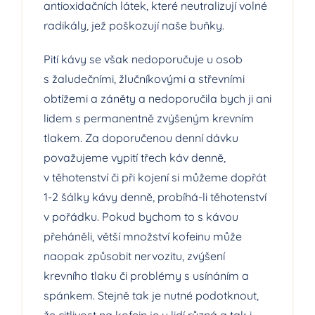
antioxidačních látek, které neutralizují volné
radikály, jež poškozují naše buňky.
Pití kávy se však nedoporučuje u osob
s žaludečními, žlučníkovými a střevními
obtížemi a záněty a nedoporučila bych ji ani
lidem s permanentně zvýšeným krevním
tlakem. Za doporučenou denní dávku
považujeme vypití třech káv denně,
v těhotenství či při kojení si můžeme dopřát
1-2 šálky kávy denně, probíhá-li těhotenství
v pořádku. Pokud bychom to s kávou
přeháněli, větší množství kofeinu může
naopak způsobit nervozitu, zvýšení
krevního tlaku či problémy s usínáním a
spánkem. Stejně tak je nutné podotknout,