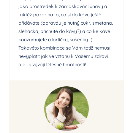
jako prostředek k zamaskování únavy a
taktéž pozor na to, co si do kávy ještě
přidáváte (opravdu je nutný cukr, smetana,
šlehačka, příchutě do kávy?) a co ke kávě
konzumujete (dortíčky, sušenky…).
Takovéto kombinace se Vám totiž nemusí
nevyplatit jak ve vztahu k Vašemu zdraví,
ale i k vývoji tělesné hmotnosti!