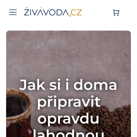
Přeskočit
na
Toggle
obsah
Navigation
Úvodní stránka
Živá Voda
E-SHOP
Jak si i doma
Služby
připravit
Blog
opravdu
Kontakt
lahodnou