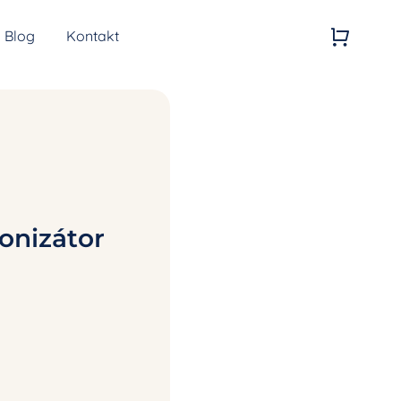
Blog
Kontakt
Kvalita vzduchu
Generátory ozonu
ionizátor