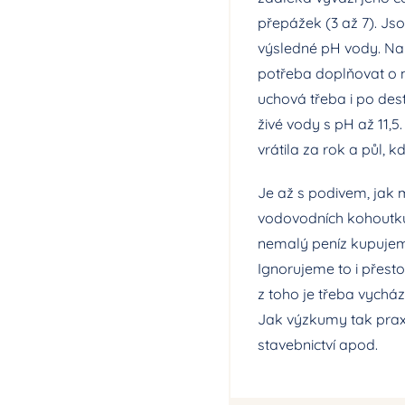
přepážek (3 až 7). Jso
výsledné pH vody. Na r
potřeba doplňovat o mi
uchová třeba i po dest
živé vody s pH až 11,5.
vrátila za rok a půl, 
Je až s podivem, jak
vodovodních kohoutků,
nemalý peníz kupujeme 
Ignorujeme to i přesto
z toho je třeba vycház
Jak výzkumy tak praxe 
stavebnictví apod.