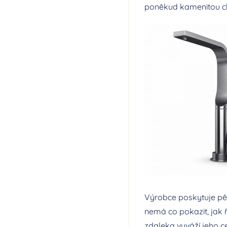
poněkud kamenitou chu
Výrobce poskytuje pěti
nemá co pokazit, jak ř
zdaleka vyváží jeho cen