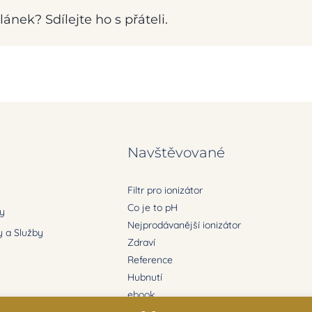
ánek? Sdílejte ho s přáteli.
Navštěvované
Filtr pro ionizátor
Co je to pH
ry
Nejprodávanější ionizátor
 a Služby
Zdraví
Reference
Hubnutí
ebook