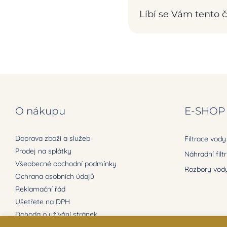
Líbí se Vám tento čl
O nákupu
E-SHOP
Doprava zboží a služeb
Filtrace vody
Prodej na splátky
Náhradní filt
Všeobecné obchodní podmínky
Rozbory vody
Ochrana osobních údajů
Reklamační řád
Ušetřete na DPH
Dohoda o užívání stránek