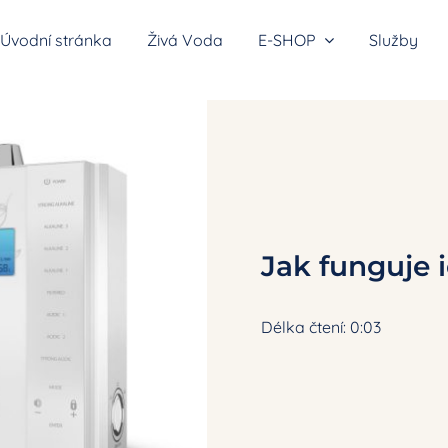
Úvodní stránka
Živá Voda
E-SHOP
Služby
átory vodíkové vody
Jak funguje 
y do sprchy
Délka čtení: 0:03