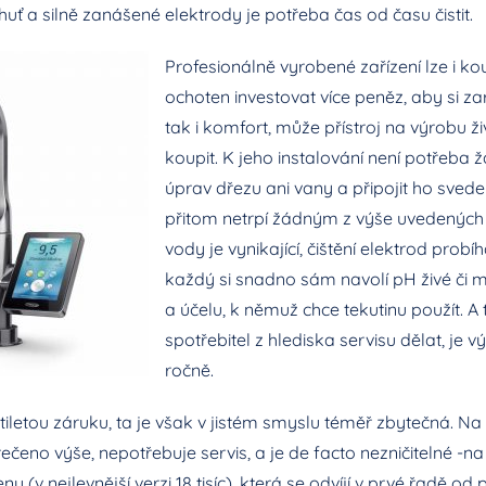
ť a silně zanášené elektrody je potřeba čas od času čistit.
Profesionálně vyrobené zařízení lze i kou
ochoten investovat více peněz, aby si zaru
tak i komfort, může přístroj na výrobu ž
koupit. K jeho instalování není potřeb
úprav dřezu ani vany a připojit ho svede 
přitom netrpí žádným z výše uvedených
vody je vynikající, čištění elektrod prob
každý si snadno sám navolí pH živé či 
a účelu, k němuž chce tekutinu použít. A 
spotřebitel z hlediska servisu dělat, je 
ročně.
letou záruku, ta je však v jistém smyslu téměř zbytečná. Na 
ečeno výše, nepotřebuje servis, a je de facto nezničitelné -na 
u (v nejlevnější verzi 18 tisíc), která se odvíjí v prvé řadě od