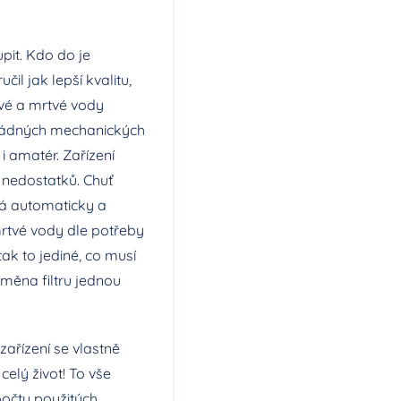
pit. Kdo do je
čil jak lepší kvalitu,
ivé a mrtvé vody
a žádných mechanických
i amatér. Zařízení
 nedostatků. Chuť
íhá automaticky a
mrtvé vody dle potřeby
tak to jediné, co musí
výměna filtru jednou
zařízení se vlastně
celý život! To vše
 počtu použitých