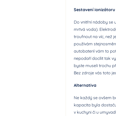
Sestavení ionizátoru
Do vnitřní nádoby se u
mrtvá voda). Elektrody
troufnout na víc, než 
používám stejnosměrné
autobaterií vám to po
nepodaří docílit tak 
byste museli trochu při
Bez zdroje vás toto j
Alternativa
Ne každý se ovšem bud
kapacita byla dostaču
v kuchyni či u umyvad