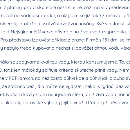
u z platiny, proto skutečně nezničitelné, což má vliv předevš
ozdíl od vody osmotické, o níž jsem se již také zmiňoval, př
nerály, protože ty v ní zůstávají zachovány. Své vlastnosti si
ilaci. Nejvýkonnější verze přístroje na živou vodu vyprodukuje
 Pro představu lze uvést příklad z praxe: Firmě s 15 lidmi se in
kdy nebylo třeba kupovat a nechat si dovážet pitnou vodu v ba
 málo se zabýváme kvalitou vody, kterou konzumujeme. To, 
 totiž jen málokdy splňuje kritéria skutečně pitné vody. Nem
v PET lahvích, na něž často bůhví kde a bůhví jak dlouho svít
, že zatímco bez jídla můžeme vydržet i několik týdnů, bez vo
et. Naše zdraví přitom není jediná sféra, v níž živá voda nachá
ukázaly obrovské výhody jejího využití třeba i při pěstování r