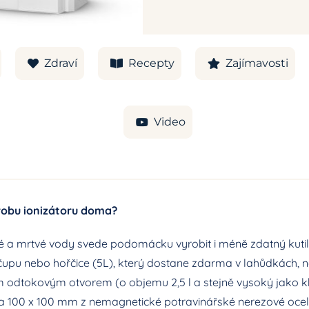
Zdraví
Recepty
Zajímavosti
Video
robu ionizátoru doma?
vé a mrtvé vody svede podomácku vyrobit i méně zdatný kutil
čupu nebo hořčice (5L), který dostane zdarma v lahůdkách, 
 odtokovým otvorem (o objemu 2,5 l a stejně vysoký jako kb
a 100 x 100 mm z nemagnetické potravinářské nerezové oceli