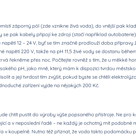
místí záporný pól (zde vznikne živá voda), do vnější pak kla
 se pak kabely připojí ke zdroji (stačí například autobaterie)
je napětí 12 – 24 V, byť se tím značně prodlouží doba přípravy 
 napětí 220 V, takže na pH 11,5 živé vody se dostanu během 
trvá řekněme přes noc. Počítejte rovněž s tím, že u měkké h
vysokého pH, jako mně, který mám k dispozici tvrdou městs
solit a její tvrdost tím zvýšit, pokud byste se chtěli elektrolýz
ednoduché zařízení vyjde na nějakých 200 Kč.
e chtít pustit do výroby výše popsaného přístroje. Ne pro 
jící a v neposlední řadě – ne každý je ochotný mít podobné
la v koupelně. Nutno též přiznat, že voda takto podomácku 