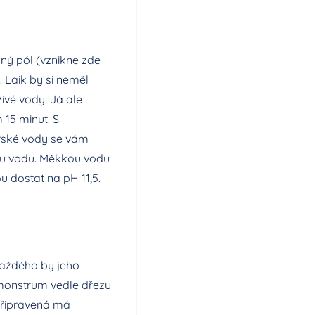
dný pól (vznikne zde
. Laik by si neměl
živé vody. Já ale
15 minut. S
orské vody se vám
kou vodu. Měkkou vodu
ou dostat na pH 11,5.
každého by jeho
 monstrum vedle dřezu
připravená má