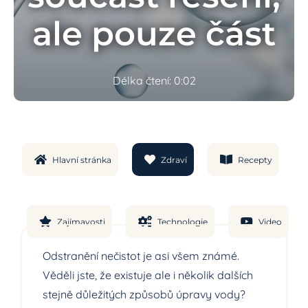
ale pouze část
Délka čtení: 0:02
Hlavní stránka
Zdraví
Recepty
Zajímavosti
Technologie
Video
Odstranění nečistot je asi všem známé.
Věděli jste, že existuje ale i několik dalších
stejně důležitých způsobů úpravy vody?