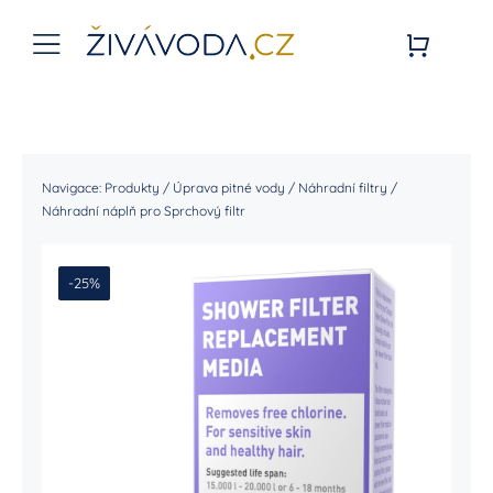
Přeskočit
na
Toggle
obsah
Navigation
Úvodní stránka
Živá Voda
Navigace:
Produkty
/
Úprava pitné vody
/
Náhradní filtry
/
Náhradní náplň pro Sprchový filtr
E-SHOP
-25%
Služby
Blog
Kontakt