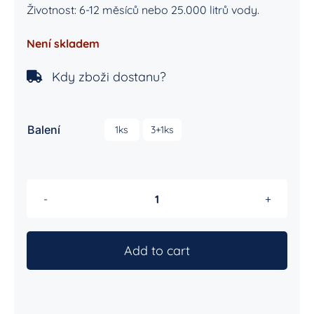
Životnost: 6-12 měsíců nebo 25.000 litrů vody.
Není skladem
Kdy zboži dostanu?

Balení
1ks
3+1ks
Náhradní
náplň
pro
Add to cart
Sprchový
filtr
quantity