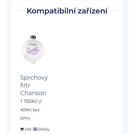
Kompatibilní zařízení
Sprchový
filtr
Chanson
1 700
Kč
(
1
405
Kč
bez
DPH)
Add
Detaily