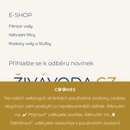
E-SHOP
Filtrace vody
Náhradní filtry
Rozbory vody a Služby
Přihlašte se k odběru novinek
C🍪🍪KIES
Na našich webových stránkách používáme soubory cookies,
abychom vám poskytli co nejrelevantnější zážitek. Kliknutím
na „✔️ Přijmout“ udělujete souhlas, kliknutím na „⛔️
Odmítnout“, udělujete nesouhlas s používáním souborů